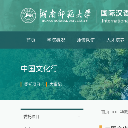
首页
学院概况
师资队伍
人才培养
学院简介
教授
语言进修
中国文化行
管理队伍
副教授
本科生
委托项目
大事记
制度汇编
讲师
研究生
学院年鉴
客座教授
首页
>>
华教
委托项目