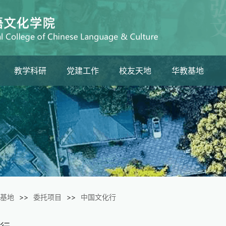
教学科研
党建工作
校友天地
华教基地
生
教学工作
组织架构
校友分会
委托项目
科研工作
最新动态
校友风采
大事记
基地
>>
委托项目
>>
中国文化行