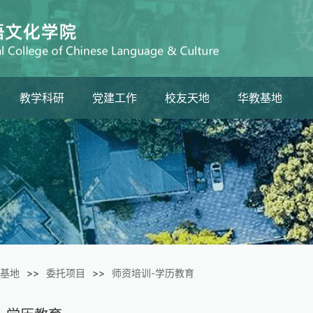
教学科研
党建工作
校友天地
华教基地
生
教学工作
组织架构
校友分会
委托项目
科研工作
最新动态
校友风采
大事记
基地
>>
委托项目
>>
师资培训-学历教育