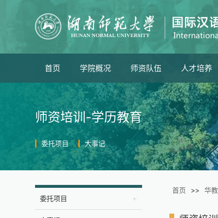
首页
学院概况
师资队伍
人才培养
学院简介
教授
语言进修
师资培训-学历教育
管理队伍
副教授
本科生
委托项目
大事记
制度汇编
讲师
研究生
学院年鉴
客座教授
首页
>>
华教
委托项目