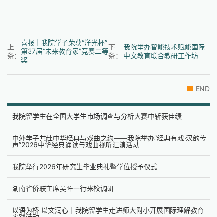
喜报｜我院学子荣获“洋光杯”
上一
下一
我院举办智能技术赋能国际
第37届“未来教育家”竞赛二等
条：
条：
中文教育联合教研工作坊
奖
END
我院留学生在全国大学生市场调查与分析大赛中斩获佳绩
中外学子共赴中华经典与戏曲之约——我院举办“经典有戏·汉韵传
声”2026中华经典诵读与戏曲视听汇演活动
我院举行2026年研究生毕业典礼暨学位授予仪式
湖南省侨联主席吴晖一行来校调研
以语为桥 以文润心｜我院留学生走进师大附小开展国际理解教育
实践活动